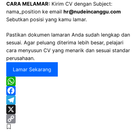
CARA MELAMAR:
Kirim CV dengan Subject:
nama_position ke email
hr@nudeincanggu.com
Sebutkan posisi yang kamu lamar.
Pastikan dokumen lamaran Anda sudah lengkap dan
sesuai. Agar peluang diterima lebih besar, pelajari
cara menyusun CV yang menarik dan sesuai standar
perusahaan.
Lamar Sekarang
W
h
F
a
a
T
t
c
e
X
s
e
l
C
A
b
e
o